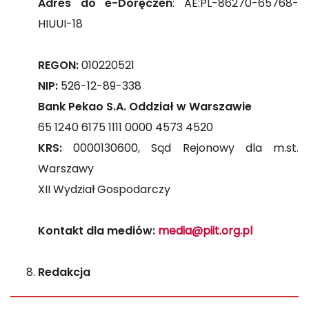
Adres do e-Doręczeń
: AE:PL-86270-65768-
HIUUI-18
REGON:
010220521
NIP:
526-12-89-338
Bank Pekao S.A. Oddział w Warszawie
65 1240 6175 1111 0000 4573 4520
KRS:
0000130600, Sąd Rejonowy dla m.st.
Warszawy
XII Wydział Gospodarczy
Kontakt dla mediów:
media@piit.org.pl
Redakcja