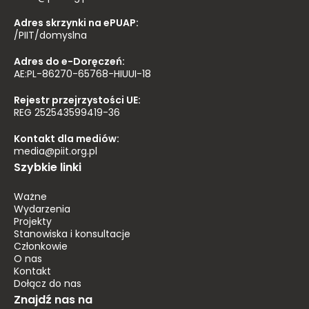
Adres skrzynki na ePUAP:
/PIIT/domyslna
Adres do e-Doręczeń:
AE:PL-86270-65768-HIUUI-18
Rejestr przejrzystości UE:
REG 252543599419-36
Kontakt dla mediów:
media@piit.org.pl
Szybkie linki
Ważne
Wydarzenia
Projekty
Stanowiska i konsultacje
Członkowie
O nas
Kontakt
Dołącz do nas
Znajdź nas na