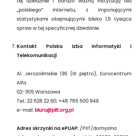
tej dziedzinie i bardzo ważną instytucją dla
„polskiego” internetu, z imponującymi
statystykami obejmującymi blisko 1,5 tysiąca
spraw w tej specyficznej dziedzinie.
Kontakt
Polska Izba Informatyki i
Telekomunikacji
Al. Jerozolimskie 136 (IX piętro), Eurocentrum
Alfa
02-305 Warszawa
Tel.: 22 628 22 60; +48 785 500 949
e-mail:
biuro@piit.org.pl
Adres skrzynki na ePUAP:
/PIIT/domyslna