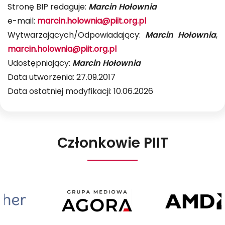
Stronę BIP redaguje:
Marcin Hołownia
e-mail:
marcin.holownia@piit.org.pl
Wytwarzających/Odpowiadający:
Marcin Hołownia
,
marcin.holownia@piit.org.pl
Udostępniający:
Marcin Hołownia
Data utworzenia: 27.09.2017
Data ostatniej modyfikacji: 10.06.2026
Członkowie PIIT
Aether
Agora
AMD
Mariusz
Poland
Busiło