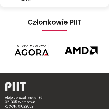
SIWZ.
Członkowie PIIT
r
Agora
AMD
sz
Poland
Aleje Jerozolimskie 136
02-305 Warszawa
REGON: 010220521