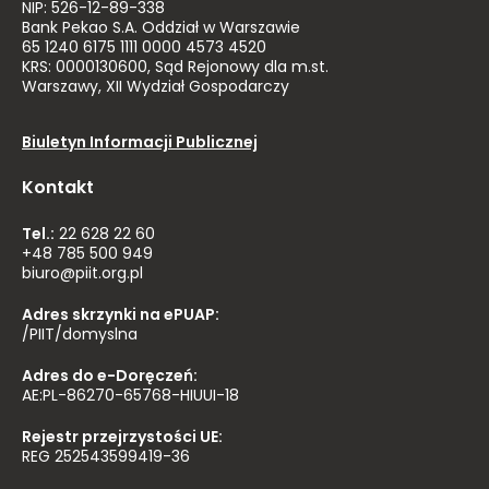
NIP: 526-12-89-338
Bank Pekao S.A. Oddział w Warszawie
65 1240 6175 1111 0000 4573 4520
KRS: 0000130600, Sąd Rejonowy dla m.st.
Warszawy, XII Wydział Gospodarczy
Biuletyn Informacji Publicznej
Kontakt
Tel.:
22 628 22 60
+48 785 500 949
biuro@piit.org.pl
Adres skrzynki na ePUAP:
/PIIT/domyslna
Adres do e-Doręczeń:
AE:PL-86270-65768-HIUUI-18
Rejestr przejrzystości UE:
REG 252543599419-36