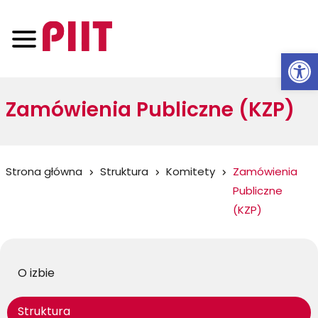
Otwórz 
Zamówienia Publiczne (KZP)
Jesteś
Strona główna
Struktura
Komitety
Zamówienia
Publiczne
tutaj:
(KZP)
O izbie
Struktura