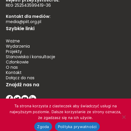
Rejestr przejrzystości UE:
REG 252543599419-36
Kontakt dla mediów:
media@piit.org.pl
Szybkie linki
Ważne
Wydarzenia
Projekty
Stanowiska i konsultacje
Członkowie
O nas
Kontakt
Dołącz do nas
Znajdź nas na
Ta strona korzysta z ciasteczek aby świadczyć usługi na
najwyższym poziomie. Dalsze korzystanie ze strony oznacza,
że zgadzasz się na ich użycie.
© 2026 PIIT. Wszelkie prawa zastrzeżone
Zgoda
Polityka prywatności
Polityka prywatności