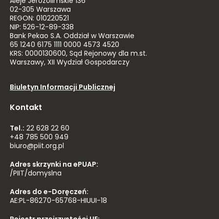
Aleje Jerozolimskie 136
02-305 Warszawa
REGON: 010220521
NIP: 526-12-89-338
Bank Pekao S.A. Oddział w Warszawie
65 1240 6175 1111 0000 4573 4520
KRS: 0000130600, Sąd Rejonowy dla m.st.
Warszawy, XII Wydział Gospodarczy
Biuletyn Informacji Publicznej
Kontakt
Tel.:
22 628 22 60
+48 785 500 949
biuro@piit.org.pl
Adres skrzynki na ePUAP:
/PIIT/domyslna
Adres do e-Doręczeń:
AE:PL-86270-65768-HIUUI-18