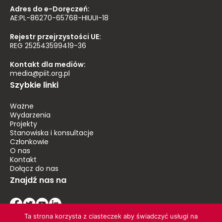
Adres do e-Doręczeń:
AE:PL-86270-65768-HIUUI-18
Rejestr przejrzystości UE:
REG 252543599419-36
Kontakt dla mediów:
media@piit.org.pl
Szybkie linki
Ważne
Wydarzenia
Projekty
Stanowiska i konsultacje
Członkowie
O nas
Kontakt
Dołącz do nas
Znajdź nas na
Ta strona korzysta z ciasteczek aby świadczyć usługi na