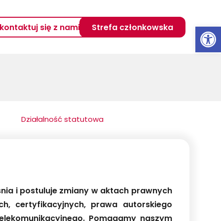
Otwórz 
kontaktuj się z nami
Strefa członkowska
Działalność statutowa
śnia i postuluje zmiany w aktach prawnych
h, certyfikacyjnych, prawa autorskiego
telekomunikacyjnego. Pomagamy naszym