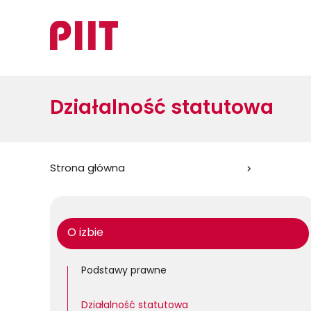
Działalność statutowa
Jesteś
Strona główna
tutaj:
O izbie
Podstawy prawne
Działalność statutowa