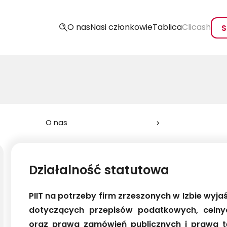
O nas
Nasi członkowie
Tablica
Clicash
S
O nas
Działalność statutowa
PIIT na potrzeby firm zrzeszonych w Izbie wyja
dotyczących przepisów podatkowych, celnyc
oraz prawa zamówień publicznych i prawa 