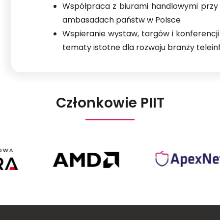
Współpraca z biurami handlowymi przy
ambasadach państw w Polsce
Wspieranie wystaw, targów i konferencji 
tematy istotne dla rozwoju branży telei
Członkowie PIIT
ra
AMD
ApexNet
Poland