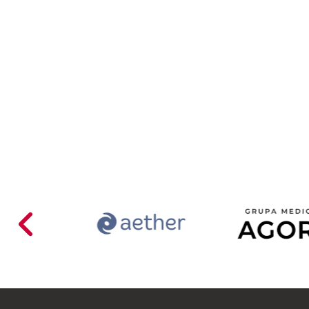
Acer
Aether
Ago
Poland
Mariusz
Busiło