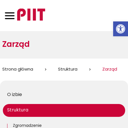
Otwórz 
Zarząd
Jesteś
Strona główna
Struktura
Zarząd
tutaj:
O izbie
Struktura
Zgromadzenie