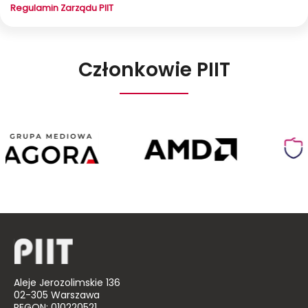
Regulamin Zarządu PIIT
Członkowie PIIT
Agora
AMD
Poland
Aleje Jerozolimskie 136
02-305 Warszawa