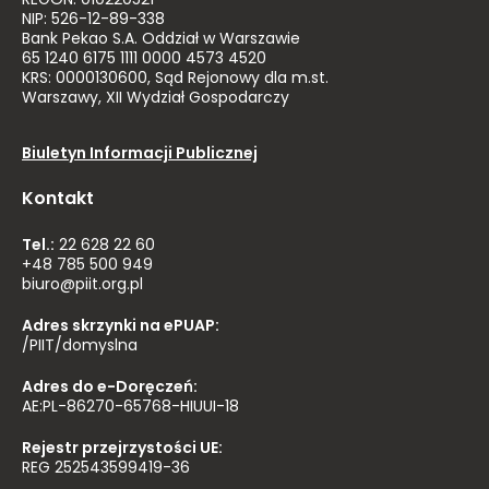
REGON: 010220521
NIP: 526-12-89-338
Bank Pekao S.A. Oddział w Warszawie
65 1240 6175 1111 0000 4573 4520
KRS: 0000130600, Sąd Rejonowy dla m.st.
Warszawy, XII Wydział Gospodarczy
Biuletyn Informacji Publicznej
Kontakt
Tel.:
22 628 22 60
+48 785 500 949
biuro@piit.org.pl
Adres skrzynki na ePUAP:
/PIIT/domyslna
Adres do e-Doręczeń:
AE:PL-86270-65768-HIUUI-18
Rejestr przejrzystości UE:
REG 252543599419-36