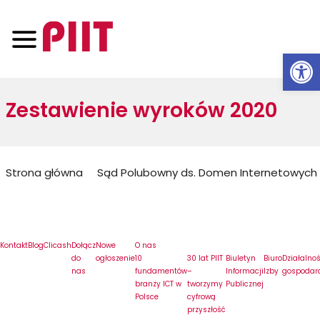
Otwórz 
Zestawienie wyroków 2020
Jesteś
Strona główna
Sąd Polubowny ds. Domen Internetowych
tutaj:
Kontakt
Blog
Clicash
Dołącz
Nowe
O nas
do
ogłoszenie
10
30 lat PIIT
Biuletyn
Biuro
Działalno
nas
fundamentów
–
Informacji
Izby
gospodar
branży ICT w
tworzymy
Publicznej
Polsce
cyfrową
przyszłość