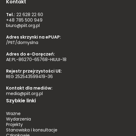
Kontakt
Tel.:
22 628 22 60
+48 785 500 949
biuro@piit.org.pl
Adres skrzynki na ePUAP:
/PIIT/domyslna
Adres do e-Doręczeń:
AE:PL-86270-65768-HIUUI-18
Rejestr przejrzystości UE:
REG 252543599419-36
Kontakt dla mediów:
media@piit.org.pl
Szybkie linki
Ważne
Wydarzenia
Projekty
Stanowiska i konsultacje
Członkowie