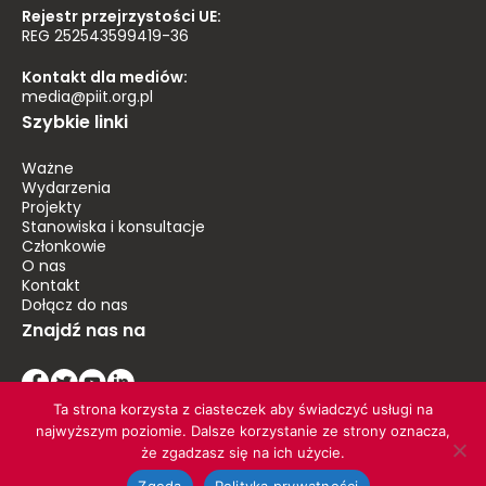
Rejestr przejrzystości UE:
REG 252543599419-36
Kontakt dla mediów:
media@piit.org.pl
Szybkie linki
Ważne
Wydarzenia
Projekty
Stanowiska i konsultacje
Członkowie
O nas
Kontakt
Dołącz do nas
Znajdź nas na
Ta strona korzysta z ciasteczek aby świadczyć usługi na
najwyższym poziomie. Dalsze korzystanie ze strony oznacza,
że zgadzasz się na ich użycie.
© 2026 PIIT. Wszelkie prawa zastrzeżone
Zgoda
Polityka prywatności