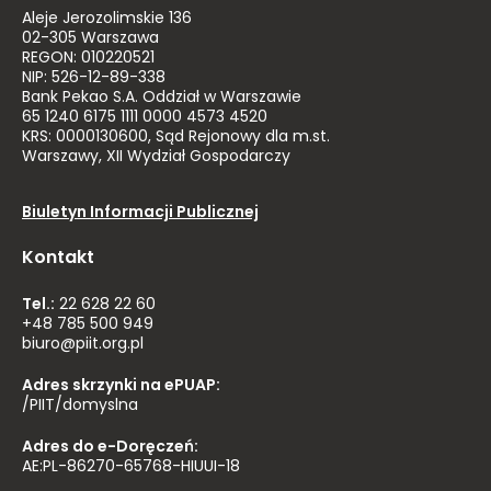
Aleje Jerozolimskie 136
02-305 Warszawa
REGON: 010220521
NIP: 526-12-89-338
Bank Pekao S.A. Oddział w Warszawie
65 1240 6175 1111 0000 4573 4520
KRS: 0000130600, Sąd Rejonowy dla m.st.
Warszawy, XII Wydział Gospodarczy
Biuletyn Informacji Publicznej
Kontakt
Tel.:
22 628 22 60
+48 785 500 949
biuro@piit.org.pl
Adres skrzynki na ePUAP:
/PIIT/domyslna
Adres do e-Doręczeń:
AE:PL-86270-65768-HIUUI-18