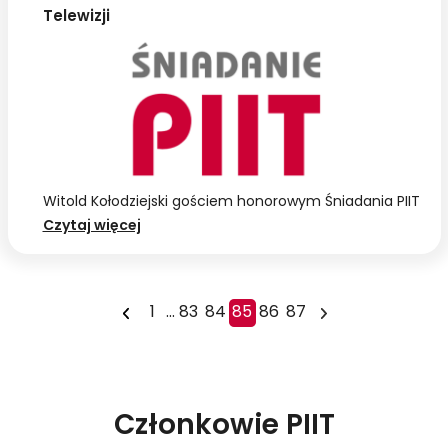
mobilnych?
Telewizji
Witold Kołodziejski gościem honorowym Śniadania PIIT
Śniadanie
Czytaj więcej
PIIT
z
Witoldem
1
...
83
84
85
86
87
Kołodziejskim,
przewodniczącym
Krajowej
Rady
Członkowie PIIT
Radiofonii
i