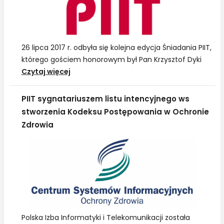
26 lipca 2017 r. odbyła się kolejna edycja Śniadania PIIT,
którego gościem honorowym był Pan Krzysztof Dyki
Śniadanie
Czytaj więcej
PIIT
z
PIIT sygnatariuszem listu intencyjnego ws
Krzysztofem
stworzenia Kodeksu Postępowania w Ochronie
Dykim,
Zdrowia
członkiem
zarządu
Zakładu
Ubezpieczeń
Społecznych
Polska Izba Informatyki i Telekomunikacji została