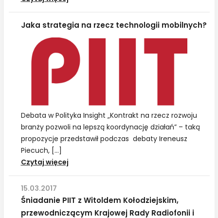
PIIT
z
Jaka strategia na rzecz technologii mobilnych?
Małgorzatą
Stręciwilk,
prezeską
Urzędu
Zamówień
Publicznych
Debata w Polityka Insight „Kontrakt na rzecz rozwoju
branży pozwoli na lepszą koordynację działań” – taką
propozycje przedstawił podczas debaty Ireneusz
Piecuch, […]
Jaka
Czytaj więcej
strategia
na
15.03.2017
rzecz
Śniadanie PIIT z Witoldem Kołodziejskim,
technologii
przewodniczącym Krajowej Rady Radiofonii i