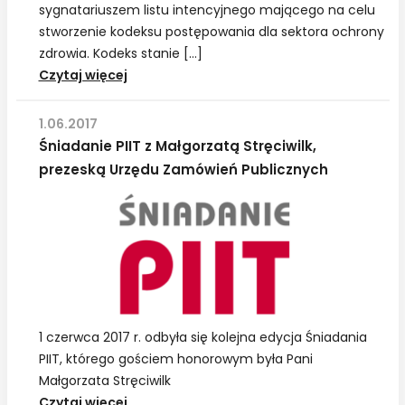
sygnatariuszem listu intencyjnego mającego na celu
stworzenie kodeksu postępowania dla sektora ochrony
zdrowia. Kodeks stanie […]
PIIT
Czytaj więcej
sygnatariuszem
listu
1.06.2017
intencyjnego
Śniadanie PIIT z Małgorzatą Stręciwilk,
ws
prezeską Urzędu Zamówień Publicznych
stworzenia
Kodeksu
Postępowania
w
Ochronie
Zdrowia
1 czerwca 2017 r. odbyła się kolejna edycja Śniadania
PIIT, którego gościem honorowym była Pani
Małgorzata Stręciwilk
Śniadanie
Czytaj więcej