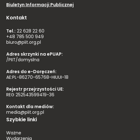
Biuletyn Informacji Publicznej
Kontakt
Tel.:
22 628 22 60
+48 785 500 949
biuro@piit.org.pl
Adres skrzynki na ePUAP:
/PIIT/domyslna
Adres do e-Doręczeń:
AE:PL-86270-65768-HIUUI-18
Rejestr przejrzystości UE:
REG 252543599419-36
Kontakt dla mediów:
media@piit.org.pl
Szybkie linki
Ważne
Wydarzenia