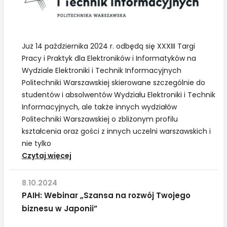
Act
i
EHDS”
Już 14 października 2024 r. odbędą się XXXIII Targi
Pracy i Praktyk dla Elektroników i Informatyków na
Wydziale Elektroniki i Technik Informacyjnych
Politechniki Warszawskiej skierowane szczególnie do
studentów i absolwentów Wydziału Elektroniki i Technik
Informacyjnych, ale także innych wydziałów
Politechniki Warszawskiej o zbliżonym profilu
kształcenia oraz gości z innych uczelni warszawskich i
nie tylko
Patronat
Czytaj więcej
PIIT:
XXXIII
8.10.2024
Targi
PAIH: Webinar „Szansa na rozwój Twojego
Pracy
biznesu w Japonii”
i