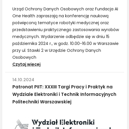
Urząd Ochrony Danych Osobowych oraz Fundacja AI
One Health zapraszają na konferencję naukową
poświęconą tematyce robotyki medycznej oraz
przedstawieniu praktycznego zastosowania wyrobów
medycznych. Wydarzenie odbędzie się w dniu 15
października 2024 r., w godz. 10.00-16.00 w Warszawie
przy ul. Stawki 2 w Urzędzie Ochrony Danych
Osobowych
UODO:
Czytaj więcej
Konferencja
„Ochrona
14.10.2024
danych
Patronat PIIT: XXXIII Targi Pracy i Praktyk na
w
Wydziale Elektroniki i Technik Informacyjnych
robotyce
Politechniki Warszawskiej
medycznej
w
dobie
AI