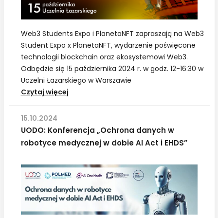
Web3 Students Expo i PlanetaNFT zapraszają na Web3
Student Expo x PlanetaNFT, wydarzenie poświęcone
technologii blockchain oraz ekosystemowi Web3.
Odbędzie się 15 października 2024 r. w godz. 12-16:30 w
Uczelni Łazarskiego w Warszawie
Web3
Czytaj więcej
Students
Expo
15.10.2024
X
UODO: Konferencja „Ochrona danych w
PlanetaNFT
robotyce medycznej w dobie AI Act i EHDS”