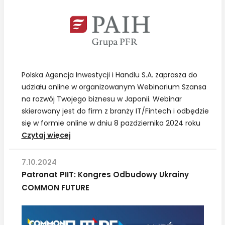
Praktyk
na
Wydziale
Elektroniki
i
Technik
Informacyjnych
Polska Agencja Inwestycji i Handlu S.A. zaprasza do
Politechniki
udziału online w organizowanym Webinarium Szansa
Warszawskiej
na rozwój Twojego biznesu w Japonii. Webinar
skierowany jest do firm z branży IT/Fintech i odbędzie
się w formie online w dniu 8 pazdziernika 2024 roku
PAIH:
Czytaj więcej
Webinar
„Szansa
7.10.2024
na
Patronat PIIT: Kongres Odbudowy Ukrainy
rozwój
COMMON FUTURE
Twojego
biznesu
w