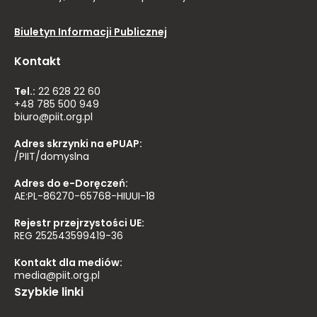
Biuletyn Informacji Publicznej
Kontakt
Tel.:
22 628 22 60
+48 785 500 949
biuro@piit.org.pl
Adres skrzynki na ePUAP:
/PIIT/domyslna
Adres do e-Doręczeń:
AE:PL-86270-65768-HIUUI-18
Rejestr przejrzystości UE:
REG 252543599419-36
Kontakt dla mediów:
media@piit.org.pl
Szybkie linki