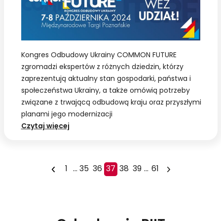
Japonii”
Kongres Odbudowy Ukrainy COMMON FUTURE
zgromadzi ekspertów z różnych dziedzin, którzy
zaprezentują aktualny stan gospodarki, państwa i
społeczeństwa Ukrainy, a także omówią potrzeby
związane z trwającą odbudową kraju oraz przyszłymi
planami jego modernizacji
Patronat
Czytaj więcej
PIIT:
Kongres
Odbudowy
1
...
35
36
37
38
39
...
61
Ukrainy
COMMON
FUTURE