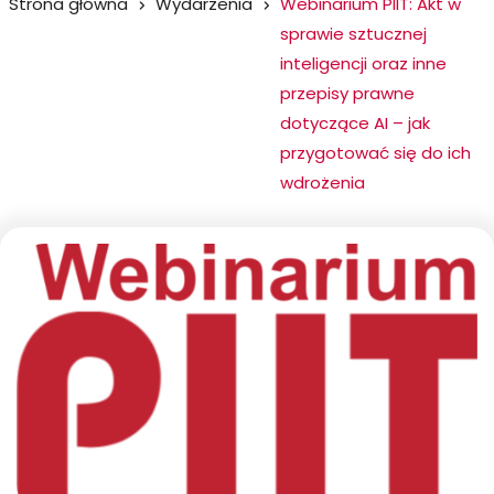
Jesteś
Strona główna
Wydarzenia
Webinarium PIIT: Akt w
sprawie sztucznej
tutaj:
inteligencji oraz inne
przepisy prawne
dotyczące AI – jak
przygotować się do ich
wdrożenia