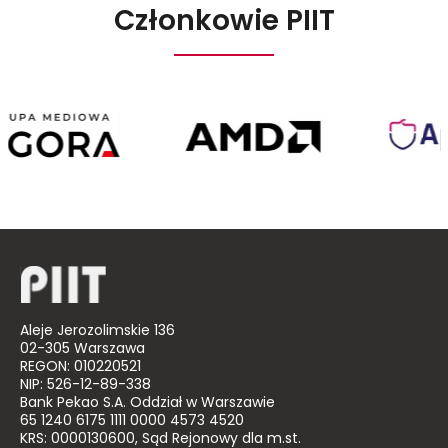
Członkowie PIIT
Agora
AMD
Poland
Aleje Jerozolimskie 136
02-305 Warszawa
REGON: 010220521
NIP: 526-12-89-338
Bank Pekao S.A. Oddział w Warszawie
65 1240 6175 1111 0000 4573 4520
KRS: 0000130600, Sąd Rejonowy dla m.st.