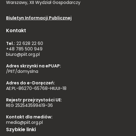
Warszawy, XII Wydział Gospodarczy
Biuletyn Informacji Publicznej
Kontakt
Tel.:
22 628 22 60
+48 785 500 949
biuro@piit.org.pl
Adres skrzynki na ePUAP:
/PIIT/domyslna
Adres do e-Doręczeń:
AE:PL-86270-65768-HIUUI-18
Rejestr przejrzystości UE:
REG 252543599419-36
Kontakt dla mediów:
media@piit.org.pl
Szybkie linki