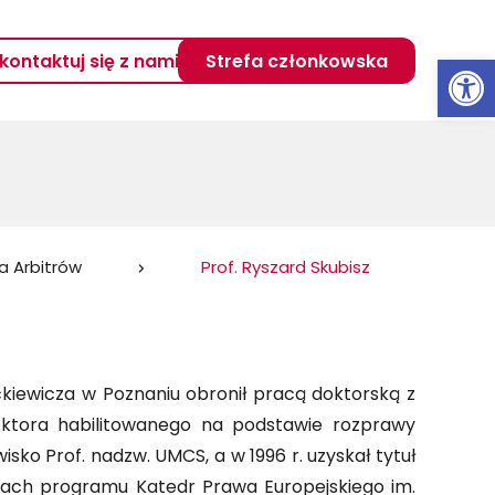
Otwórz 
kontaktuj się z nami
Strefa członkowska
ta Arbitrów
Prof. Ryszard Skubisz
kiewicza w Poznaniu obronił pracą doktorską z
 doktora habilitowanego na podstawie rozprawy
isko Prof. nadzw. UMCS, a w 1996 r. uzyskał tytuł
amach programu Katedr Prawa Europejskiego im.