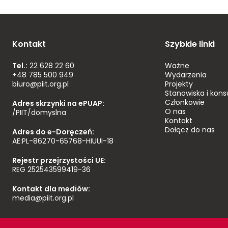
Kontakt
Szybkie linki
Tel.:
22 628 22 60
Ważne
+48 785 500 949
Wydarzenia
biuro@piit.org.pl
Projekty
Stanowiska i kons
Członkowie
Adres skrzynki na ePUAP:
O nas
/PIIT/domyslna
Kontakt
Dołącz do nas
Adres do e-Doręczeń:
AE:PL-86270-65768-HIUUI-18
Rejestr przejrzystości UE:
REG 252543599419-36
Kontakt dla mediów:
media@piit.org.pl