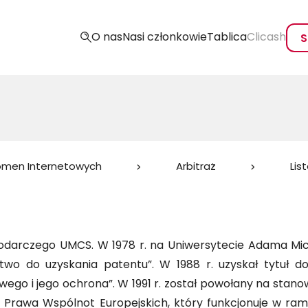
O nas
Nasi członkowie
Tablica
Clicash
S
omen Internetowych
Arbitraż
Lis
podarczego UMCS. W 1978 r. na Uniwersytecie Adama Mic
eństwo do uzyskania patentu”. W 1988 r. uzyskał tytuł
owego i jego ochrona”. W 1991 r. został powołany na stanow
adu Prawa Wspólnot Europejskich, który funkcjonuje w r