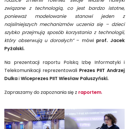
rodzice zmienili również swoje własne nawyki
związane z technologią, co jest bardzo istotne,
ponieważ modelowanie stanowi jeden z
najsilniejszych mechanizmów uczenia się – dzieci
szybko przejmują sposób korzystania z technologii,
który obserwują u dorosłych”
– mówi
prof. Jacek
Pyżalski.
Na prezentacji raportu Polską Izbę Informatyki i
Telekomunikacji reprezentowali
Prezes PIIT Andrzej
Dulka
i
Wiceprezes PIIT
Wiesław Paluszyński.
Zapraszamy do zapoznania się z
raportem
.