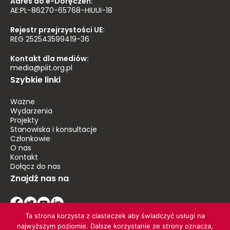
Adres do e-Doręczeń:
AE:PL-86270-65768-HIUUI-18
Rejestr przejrzystości UE:
REG 252543599419-36
Kontakt dla mediów:
media@piit.org.pl
Szybkie linki
Ważne
Wydarzenia
Projekty
Stanowiska i konsultacje
Członkowie
O nas
Kontakt
Dołącz do nas
Znajdź nas na
Ta strona korzysta z ciasteczek aby świadczyć usługi na
najwyższym poziomie. Dalsze korzystanie ze strony oznacza,