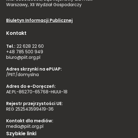
Warszawy, XII Wydział Gospodarczy
Biuletyn Informacji Publicznej
Kontakt
Tel.:
22 628 22 60
+48 785 500 949
biuro@piit.org.pl
Adres skrzynki na ePUAP:
/PIIT/domyslna
Adres do e-Doręczeń:
AE:PL-86270-65768-HIUUI-18
Rejestr przejrzystości UE:
REG 252543599419-36
Kontakt dla mediów:
media@piit.org.pl
Szybkie linki