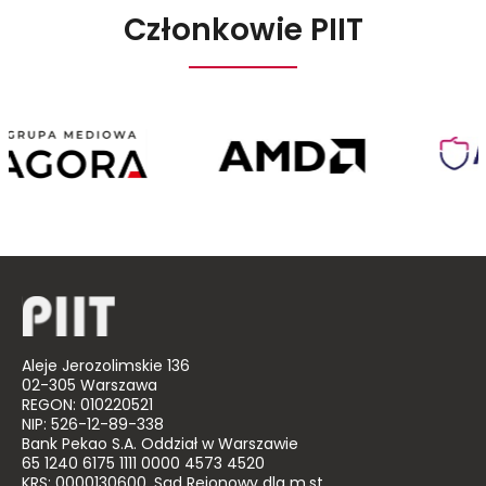
Członkowie PIIT
Agora
AMD
Poland
Aleje Jerozolimskie 136
02-305 Warszawa
REGON: 010220521
NIP: 526-12-89-338
Bank Pekao S.A. Oddział w Warszawie
65 1240 6175 1111 0000 4573 4520
KRS: 0000130600, Sąd Rejonowy dla m.st.