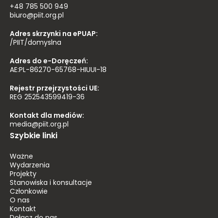
+48 785 500 949
biuro@piit.org.pl
Adres skrzynki na ePUAP:
/PIIT/domyslna
Adres do e-Doręczeń:
AE:PL-86270-65768-HIUUI-18
Rejestr przejrzystości UE:
REG 252543599419-36
Kontakt dla mediów:
media@piit.org.pl
Szybkie linki
Ważne
Wydarzenia
Projekty
Stanowiska i konsultacje
Członkowie
O nas
Kontakt