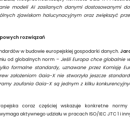
nie modeli AI zasilanych danymi dostosowanymi do 
lnych zjawiskom halucynacyjnym oraz zwiększyć prze
spowych rozwiązań
andardów w budowie europejskiej gospodarki danych.
Jar
aniu od globalnych norm –
Jeśli Europa chce globalnie
ylko formalne standardy, uznawane przez Komisję Eur
rew założeniom Gaia-X nie stworzyła jeszcze standar
ramy zaufania Gaia-X są jednym z kilku konkurencyjn
opejska coraz częściej wskazuje konkretne normy
 wymaga aktywnego udziału w pracach ISO/IEC JTC 1 i i