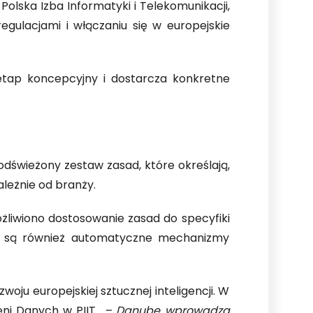
Polska Izba Informatyki i Telekomunikacji,
gulacjami i włączaniu się w europejskie
 etap koncepcyjny i dostarcza konkretne
dświeżony zestaw zasad, które określają,
leżnie od branży.
żliwiono dostosowanie zasad do specyfiki
m są również automatyczne mechanizmy
ju europejskiej sztucznej inteligencji. W
zeni Danych w PIIT
– Danube wprowadza