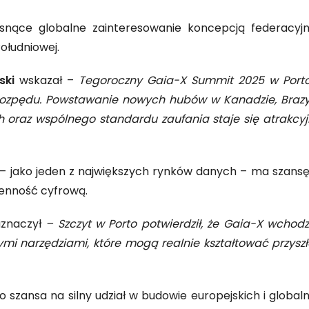
rosnące globalne zainteresowanie koncepcją federacy
Południowej.
ski
wskazał –
Tegoroczny Gaia-X Summit 2025 w Porto 
zpędu. Powstawanie nowych hubów w Kanadzie, Brazylii
raz wspólnego standardu zaufania staje się atrakcyjna
 – jako jeden z największych rynków danych – ma szansę
renność cyfrową.
aznaczył
– Szczyt w Porto potwierdził, że Gaia-X wchod
mi narzędziami, które mogą realnie kształtować przysz
st to szansa na silny udział w budowie europejskich i gl