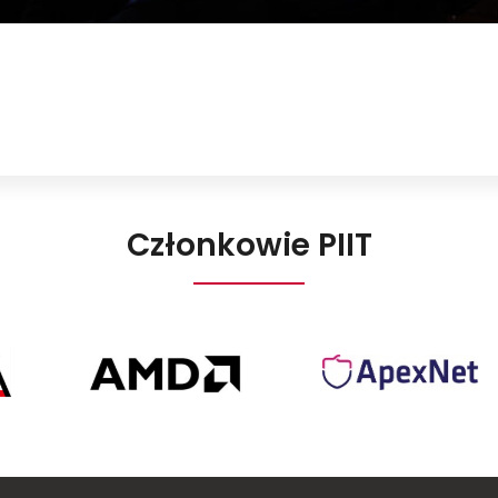
Członkowie PIIT
AMD
ApexNet
Poland