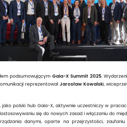
riałem podsumowującym
Gaia-X Summit 2025
. Wydarzen
lekomunikacji reprezentował
Jarosław Kowalsk
i, wiceprz
i, jako polski hub Gaia-X, aktywnie uczestniczy w prac
 dostosowywaniu się do nowych zasad i włączaniu do mię
rządzania danymi, oparte na przejrzystości, zaufani