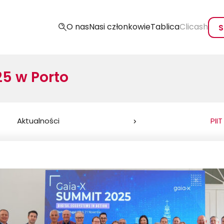
O nas
Nasi członkowie
Tablica
Clicash
S
25 w Porto
Aktualności
PII