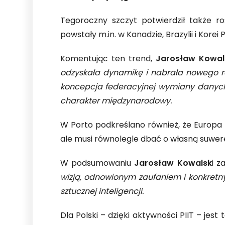
Tegoroczny szczyt potwierdził także 
powstały m.in. w Kanadzie, Brazylii i Korei 
Komentując ten trend,
Jarosław Kowal
odzyskała dynamikę i nabrała nowego ro
koncepcja federacyjnej wymiany danych o
charakter międzynarodowy.
W Porto podkreślano również, że Europa
ale musi równolegle dbać o własną suwe
W podsumowaniu
Jarosław Kowalsk
i z
wizją, odnowionym zaufaniem i konkretny
sztucznej inteligencji.
Dla Polski – dzięki aktywności PIIT – je