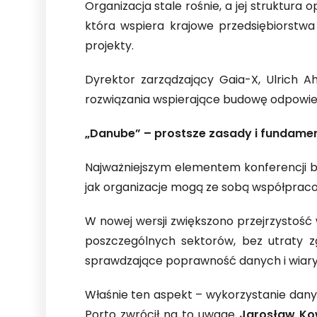
Organizacja stale rośnie, a jej struktura
która wspiera krajowe przedsiębiorstwa
projekty.
Dyrektor zarządzający Gaia-X, Ulrich A
rozwiązania wspierające budowę odpowiedzia
„Danube” – prostsze zasady i fundamen
Najważniejszym elementem konferencji by
jak organizacje mogą ze sobą współpraco
W nowej wersji zwiększono przejrzystość
poszczególnych sektorów, bez utraty
sprawdzające poprawność danych i wiar
Właśnie ten aspekt – wykorzystanie danyc
Porto zwrócił na to uwagę
Jarosław Ko