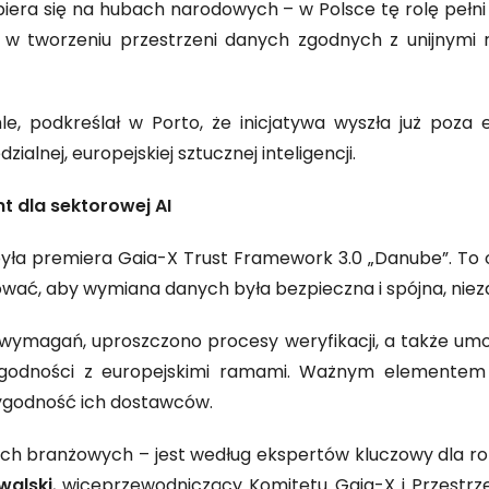
 opiera się na hubach narodowych – w Polsce tę rolę pełni 
 w tworzeniu przestrzeni danych zgodnych z unijnymi re
hle, podkreślał w Porto, że inicjatywa wyszła już poza
lnej, europejskiej sztucznej inteligencji.
t dla sektorowej AI
ła premiera Gaia-X Trust Framework 3.0 „Danube”. To o
wać, aby wymiana danych była bezpieczna i spójna, nieza
 wymagań, uproszczono procesy weryfikacji, a także umo
 zgodności z europejskimi ramami. Ważnym elemente
ygodność ich dostawców.
h branżowych – jest według ekspertów kluczowy dla rozwo
walski
, wiceprzewodniczący Komitetu Gaia-X i Przestr