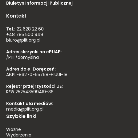
Biuletyn Informacji Publicznej
Kontakt
Tel.:
22 628 22 60
+48 785 500 949
biuro@piit.org.pl
Adres skrzynki na ePUAP:
/PIIT/domyslna
Adres do e-Doręczeń:
AE:PL-86270-65768-HIUUI-18
Rejestr przejrzystości UE:
REG 252543599419-36
Kontakt dla mediów:
media@piit.org.pl
Szybkie linki
Ważne
Wydarzenia