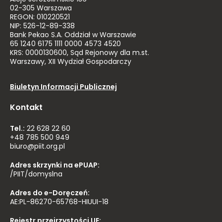
02-305 Warszawa
REGON: 010220521
NIP: 526-12-89-338
Bank Pekao S.A. Oddział w Warszawie
65 1240 6175 1111 0000 4573 4520
KRS: 0000130600, Sąd Rejonowy dla m.st.
Warszawy, XII Wydział Gospodarczy
Biuletyn Informacji Publicznej
Kontakt
Tel.:
22 628 22 60
+48 785 500 949
biuro@piit.org.pl
Adres skrzynki na ePUAP:
/PIIT/domyslna
Adres do e-Doręczeń:
AE:PL-86270-65768-HIUUI-18
Rejestr przejrzystości UE: