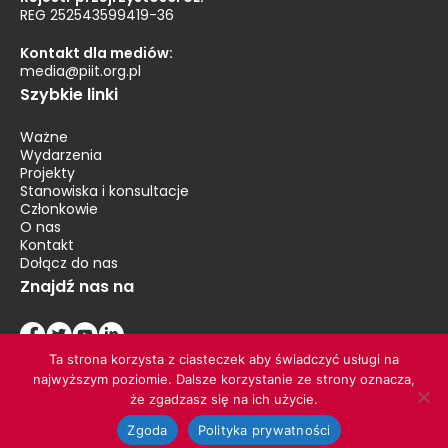
REG 252543599419-36
Kontakt dla mediów:
media@piit.org.pl
Szybkie linki
Ważne
Wydarzenia
Projekty
Stanowiska i konsultacje
Członkowie
O nas
Kontakt
Dołącz do nas
Znajdź nas na
Ta strona korzysta z ciasteczek aby świadczyć usługi na
najwyższym poziomie. Dalsze korzystanie ze strony oznacza,
że zgadzasz się na ich użycie.
© 2026 PIIT. Wszelkie prawa zastrzeżone
Zgoda
Polityka prywatności
Polityka prywatności