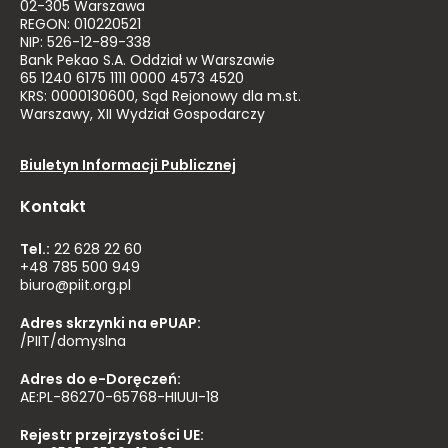
02-305 Warszawa
REGON: 010220521
NIP: 526-12-89-338
Bank Pekao S.A. Oddział w Warszawie
65 1240 6175 1111 0000 4573 4520
KRS: 0000130600, Sąd Rejonowy dla m.st.
Warszawy, XII Wydział Gospodarczy
Biuletyn Informacji Publicznej
Kontakt
Tel.:
22 628 22 60
+48 785 500 949
biuro@piit.org.pl
Adres skrzynki na ePUAP:
/PIIT/domyslna
Adres do e-Doręczeń:
AE:PL-86270-65768-HIUUI-18
Rejestr przejrzystości UE: