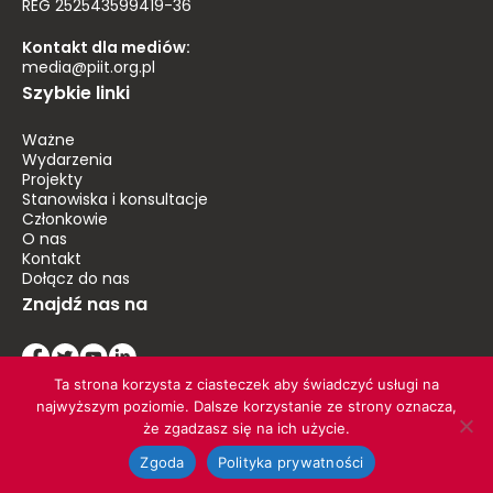
REG 252543599419-36
Kontakt dla mediów:
media@piit.org.pl
Szybkie linki
Ważne
Wydarzenia
Projekty
Stanowiska i konsultacje
Członkowie
O nas
Kontakt
Dołącz do nas
Znajdź nas na
Ta strona korzysta z ciasteczek aby świadczyć usługi na
najwyższym poziomie. Dalsze korzystanie ze strony oznacza,
że zgadzasz się na ich użycie.
© 2026 PIIT. Wszelkie prawa zastrzeżone
Zgoda
Polityka prywatności
Polityka prywatności