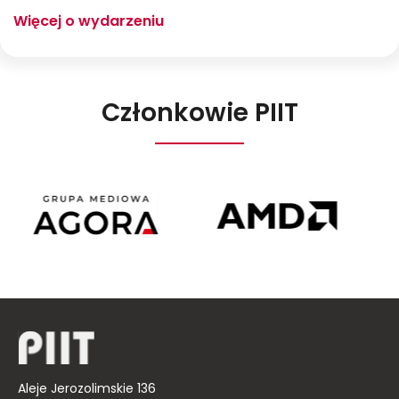
Więcej o wydarzeniu
Członkowie PIIT
Agora
AMD
Poland
Aleje Jerozolimskie 136