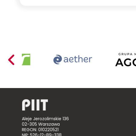
Acer
Aether
Poland
Mariusz
Busiło
Aleje Jerozolimskie 136
02-305 Warszawa
REGON: 010220521
NIP: 526-12-89-338