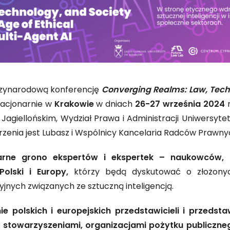
dzynarodową konferencję
Converging Realms: Law, Techn
stacjonarnie w
Krakowie
w dniach
26-27 września 2024
r
Jagiellońskim, Wydział Prawa i Administracji Uniwersyt
enia jest Lubasz i Wspólnicy Kancelaria Radców Prawny
narne grono ekspertów i ekspertek – naukowców,
olski i Europy,
którzy będą dyskutować o złożonyc
jnych związanych ze sztuczną inteligencją.
ie polskich i europejskich przedstawicieli i przeds
:
stowarzyszeniami, organizacjami pożytku publiczne