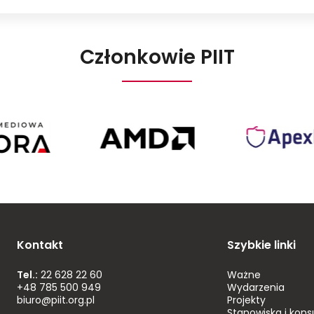
Członkowie PIIT
Agora
AMD
Poland
Kontakt
Szybkie linki
Tel.:
22 628 22 60
Ważne
+48 785 500 949
Wydarzenia
biuro@piit.org.pl
Projekty
Stanowiska i kons