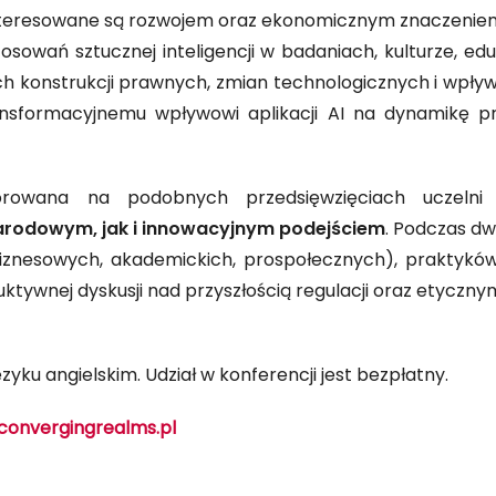
interesowane są rozwojem oraz ekonomicznym znaczeniem 
osowań sztucznej inteligencji w badaniach, kulturze, ed
h konstrukcji prawnych, zmian technologicznych i wpły
ansformacyjnemu wpływowi aplikacji AI na dynamikę p
rowana na podobnych przedsięwzięciach uczelni z
arodowym, jak i innowacyjnym podejściem
. Podczas dw
iznesowych, akademickich, prospołecznych), praktyków,
tywnej dyskusji nad przyszłością regulacji oraz etyczny
yku angielskim. Udział w konferencji jest bezpłatny.
onvergingrealms.pl