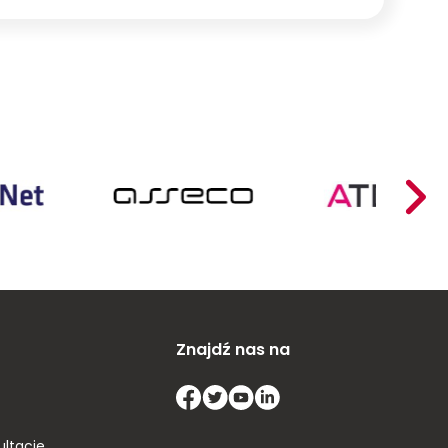
ApexNet
Znajdź nas na
ultacje