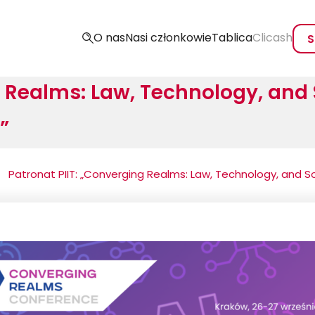
O nas
Nasi członkowie
Tablica
Clicash
S
 Realms: Law, Technology, and S
”
Patronat PIIT: „Converging Realms: Law, Technology, and So