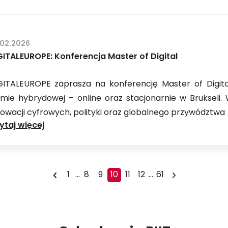
współorganizatorem
18.
edycji
.02.2026
Forum
GITALEUROPE: Konferencja Master of Digital
Gospodarczego
TIME
GITALEUROPE zaprasza na konferencję Master of Digita
rmie hybrydowej – online oraz stacjonarnie w Brukseli
nowacji cyfrowych, polityki oraz globalnego przywództwa
DIGITALEUROPE:
ytaj więcej
Konferencja
Master
of
1
...
8
9
10
11
12
...
61
Digital