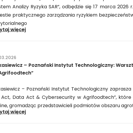
stem Analizy Ryzyka SAR”, odbędzie się 17 marca 2026 r.
estie praktycznego zarządzania ryzykiem bezpieczeńst
rytorialnego
Patronat
ytaj więcej
PIIT:
Webinar
„Zarządzanie
03.2026
ryzykiem
kasiewicz – Poznański Instytut Technologiczny: Warszt
bezpieczeństwa
Agrifoodtech”
informacji
w
kasiewicz – Poznański Instytut Technologiczny zaprasza
jednostce
I Act, Data Act & Cybersecurity w Agrifoodtech”, które
samorządowej.
line, gromadząc przedstawicieli podmiotów obszaru agro
Łukasiewicz
ytaj więcej
System
–
Analizy
Poznański
Ryzyka