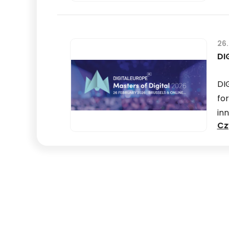
26
DI
DI
fo
in
Cz