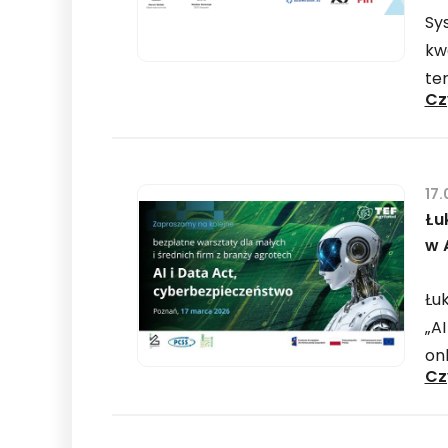
Sy
kw
te
Cz
17.
Łu
w 
Łu
„A
on
Cz