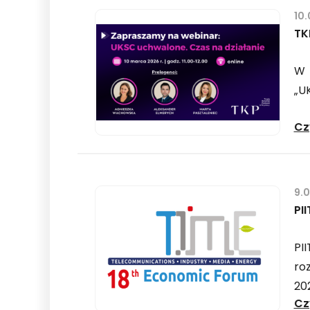
10
TK
W 
„UK
Cz
9.
PI
PI
ro
20
Cz