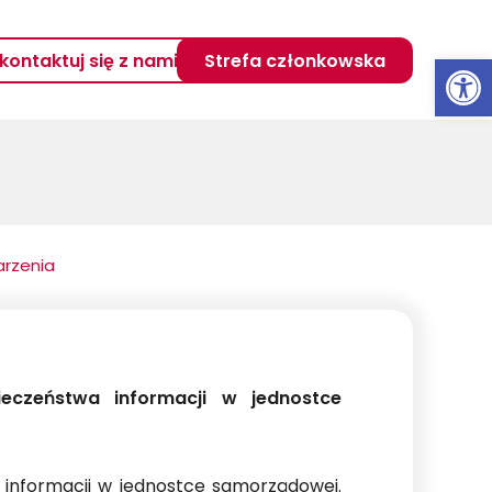
Otwórz 
kontaktuj się z nami
Strefa członkowska
rzenia
ieczeństwa informacji w jednostce
 informacji w jednostce samorządowej.