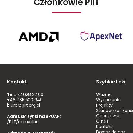
Członkowie PIIT
AMD
ApexNet
Poland
Kontakt
Szybkie linki
Tel.:
22 628 22 60
Ważne
+48 785 500 949
Wydarzenia
biuro@piit.org.pl
Projekty
Stanowiska i kons
Członkowie
Adres skrzynki na ePUAP:
O nas
/PIIT/domyslna
Kontakt
Dołącz do nas