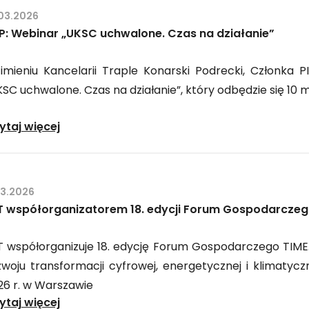
Instytut
SAR”
.03.2026
Technologiczny:
P: Webinar „UKSC uchwalone. Czas na działanie”
Warsztaty
„AI
imieniu Kancelarii Traple Konarski Podrecki, Członka 
Act,
SC uchwalone. Czas na działanie”, który odbędzie się 10 m
Data
Act
TKP:
ytaj więcej
&
Webinar
Cybersecurity
„UKSC
w
uchwalone.
03.2026
Agrifoodtech”
Czas
IT współorganizatorem 18. edycji Forum Gospodarczeg
na
działanie”
IT współorganizuje 18. edycję Forum Gospodarczego TIME
zwoju transformacji cyfrowej, energetycznej i klimatyc
26 r. w Warszawie
PIIT
ytaj więcej