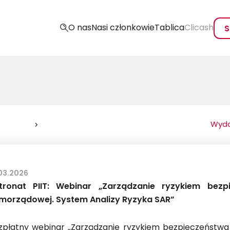
O nas
Nasi członkowie
Tablica
Clicash
S
Wyda
03.2026
tronat PIIT: Webinar „Zarządzanie ryzykiem bezp
morządowej. System Analizy Ryzyka SAR”
zpłatny webinar „Zarządzanie ryzykiem bezpieczeństwa