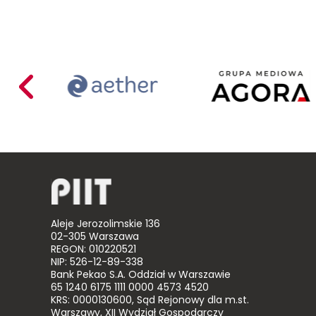
Aether
Agora
d
Mariusz
Busiło
Aleje Jerozolimskie 136
02-305 Warszawa
REGON: 010220521
NIP: 526-12-89-338
Bank Pekao S.A. Oddział w Warszawie
65 1240 6175 1111 0000 4573 4520
KRS: 0000130600, Sąd Rejonowy dla m.st.
Warszawy, XII Wydział Gospodarczy