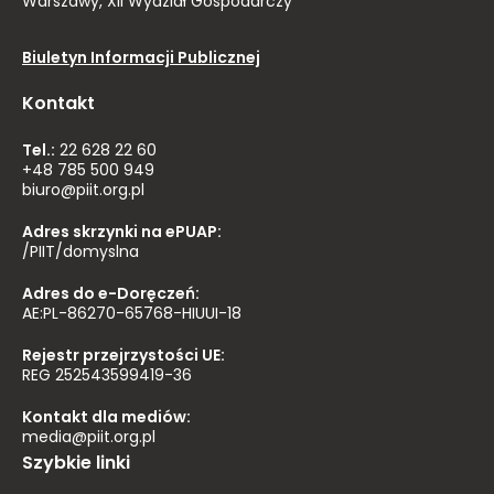
Warszawy, XII Wydział Gospodarczy
Biuletyn Informacji Publicznej
Kontakt
Tel.:
22 628 22 60
+48 785 500 949
biuro@piit.org.pl
Adres skrzynki na ePUAP:
/PIIT/domyslna
Adres do e-Doręczeń:
AE:PL-86270-65768-HIUUI-18
Rejestr przejrzystości UE:
REG 252543599419-36
Kontakt dla mediów:
media@piit.org.pl
Szybkie linki