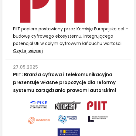
PIIT popiera postawiony przez Komisję Europejską cel –
budowę cyfrowego ekosystemu, integrującego
potencjał UE w całym cyfrowym łańcuchu wartości
PIIT:
Czytaj więcej
Stanowisko
w
27.05.2025
sprawie
PIIT: Branża cyfrowa i telekomunikacyjna
aktu
prezentuje własne propozycje dla reformy
o
systemu zarządzania prawami autorskimi
sieciach
cyfrowych
(DNA)