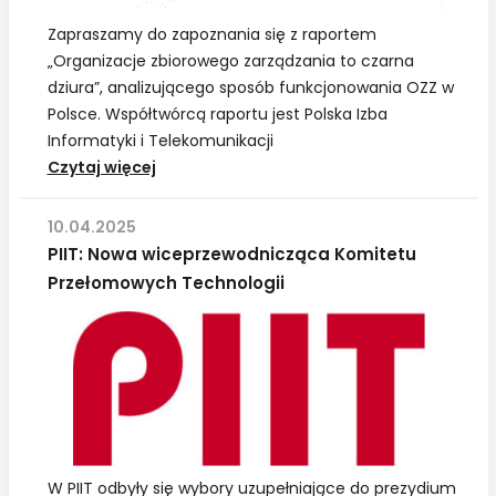
Zapraszamy do zapoznania się z raportem
„Organizacje zbiorowego zarządzania to czarna
dziura”, analizującego sposób funkcjonowania OZZ w
Polsce. Współtwórcą raportu jest Polska Izba
Informatyki i Telekomunikacji
PIIT:
Czytaj więcej
Wspólny
raport
10.04.2025
izb
PIIT: Nowa wiceprzewodnicząca Komitetu
i
Przełomowych Technologii
organizacji
o
nieprawidłowościach
w
działaniu
OZZ
W PIIT odbyły się wybory uzupełniające do prezydium