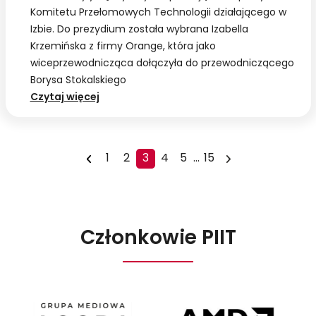
Komitetu Przełomowych Technologii działającego w
Izbie. Do prezydium została wybrana Izabella
Krzemińska z firmy Orange, która jako
wiceprzewodnicząca dołączyła do przewodniczącego
Borysa Stokalskiego
PIIT:
Czytaj więcej
Nowa
wiceprzewodnicząca
Komitetu
1
2
3
4
5
...
15
Przełomowych
Technologii
Członkowie PIIT
Agora
AMD
Poland