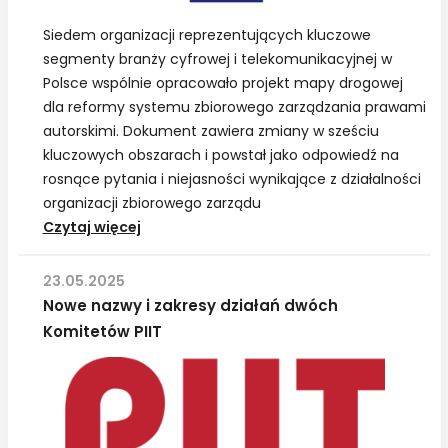
Siedem organizacji reprezentujących kluczowe
segmenty branży cyfrowej i telekomunikacyjnej w
Polsce wspólnie opracowało projekt mapy drogowej
dla reformy systemu zbiorowego zarządzania prawami
autorskimi. Dokument zawiera zmiany w sześciu
kluczowych obszarach i powstał jako odpowiedź na
rosnące pytania i niejasności wynikające z działalności
organizacji zbiorowego zarządu
PIIT:
Czytaj więcej
Branża
cyfrowa
23.05.2025
i
Nowe nazwy i zakresy działań dwóch
telekomunikacyjna
Komitetów PIIT
prezentuje
własne
propozycje
dla
reformy