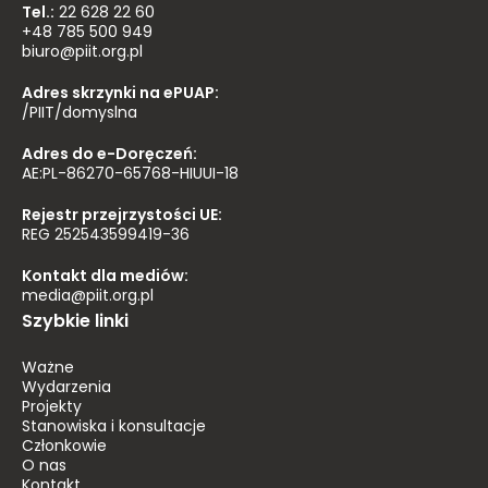
Tel.:
22 628 22 60
+48 785 500 949
biuro@piit.org.pl
Adres skrzynki na ePUAP:
/PIIT/domyslna
Adres do e-Doręczeń:
AE:PL-86270-65768-HIUUI-18
Rejestr przejrzystości UE:
REG 252543599419-36
Kontakt dla mediów:
media@piit.org.pl
Szybkie linki
Ważne
Wydarzenia
Projekty
Stanowiska i konsultacje
Członkowie
O nas
Kontakt