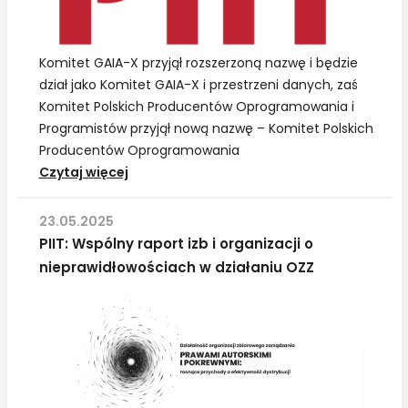
systemu
zarządzania
prawami
Komitet GAIA-X przyjął rozszerzoną nazwę i będzie
autorskimi
dział jako Komitet GAIA-X i przestrzeni danych, zaś
Komitet Polskich Producentów Oprogramowania i
Programistów przyjął nową nazwę – Komitet Polskich
Producentów Oprogramowania
Nowe
Czytaj więcej
nazwy
i
23.05.2025
zakresy
PIIT: Wspólny raport izb i organizacji o
działań
nieprawidłowościach w działaniu OZZ
dwóch
Komitetów
PIIT