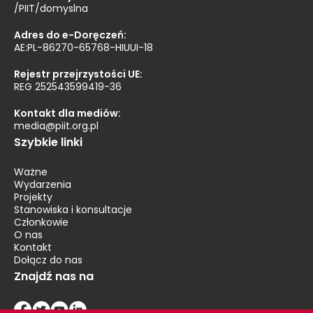
/PIIT/domyslna
Adres do e-Doręczeń:
AE:PL-86270-65768-HIUUI-18
Rejestr przejrzystości UE:
REG 252543599419-36
Kontakt dla mediów:
media@piit.org.pl
Szybkie linki
Ważne
Wydarzenia
Projekty
Stanowiska i konsultacje
Członkowie
O nas
Kontakt
Dołącz do nas
Znajdź nas na