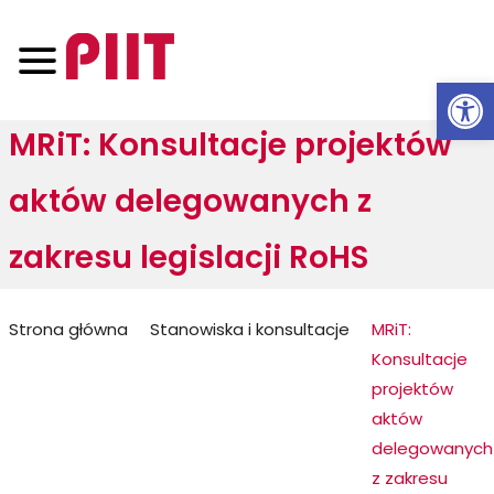
Otwórz 
MRiT: Konsultacje projektów
aktów delegowanych z
zakresu legislacji RoHS
Jesteś
Strona główna
Stanowiska i konsultacje
MRiT:
Konsultacje
tutaj:
projektów
aktów
delegowanych
z zakresu