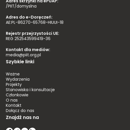
Adres skrzynki na ePUAP:
/PIIT/domyslna
Adres do e-Doręczeń:
AE:PL-86270-65768-HIUUI-18
Rejestr przejrzystości UE:
REG 252543599419-36
Kontakt dla mediów:
media@piit.org.pl
Szybkie linki
Ważne
Wydarzenia
Projekty
Stanowiska i konsultacje
Członkowie
O nas
Kontakt
Dołącz do nas
Znajdź nas na