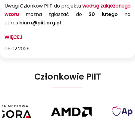
Uwagi Członków PIIT do projektu
według załączonego
wzoru
można zgłaszać do
20 lutego
na
adres
biuro@piit.org.pl
WIĘCEJ
06.02.2025
Członkowie PIIT
Agora
AMD
Poland