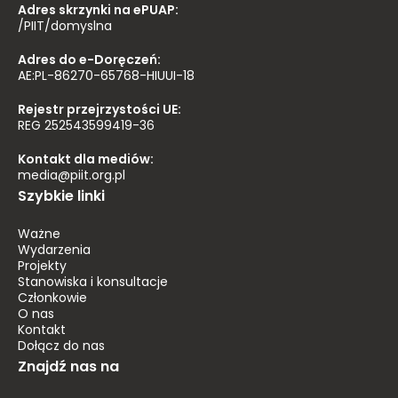
Adres skrzynki na ePUAP:
/PIIT/domyslna
Adres do e-Doręczeń:
AE:PL-86270-65768-HIUUI-18
Rejestr przejrzystości UE:
REG 252543599419-36
Kontakt dla mediów:
media@piit.org.pl
Szybkie linki
Ważne
Wydarzenia
Projekty
Stanowiska i konsultacje
Członkowie
O nas
Kontakt
Dołącz do nas
Znajdź nas na