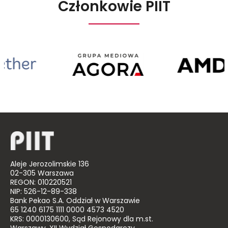
Członkowie PIIT
Aether
Agora
A
Mariusz
P
Busiło
Aleje Jerozolimskie 136
02-305 Warszawa
REGON: 010220521
NIP: 526-12-89-338
Bank Pekao S.A. Oddział w Warszawie
65 1240 6175 1111 0000 4573 4520
KRS: 0000130600, Sąd Rejonowy dla m.st.