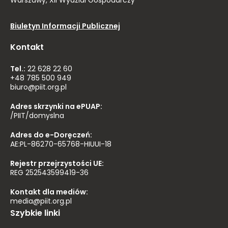
Warszawy, XII Wydział Gospodarczy
Biuletyn Informacji Publicznej
Kontakt
Tel.:
22 628 22 60
+48 785 500 949
biuro@piit.org.pl
Adres skrzynki na ePUAP:
/PIIT/domyslna
Adres do e-Doręczeń:
AE:PL-86270-65768-HIUUI-18
Rejestr przejrzystości UE:
REG 252543599419-36
Kontakt dla mediów:
media@piit.org.pl
Szybkie linki