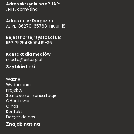
Adres skrzynki na ePUAP:
/PIIT/domyslna
Adres do e-Doręczeń:
AE:PL-86270-65768-HIUUI-18
Rejestr przejrzystości UE:
REG 252543599419-36
Kontakt dla mediów:
media@piit.org.pl
Szybkie linki
Ważne
Wydarzenia
Projekty
Stanowiska i konsultacje
Członkowie
O nas
Kontakt
Dołącz do nas
Znajdź nas na