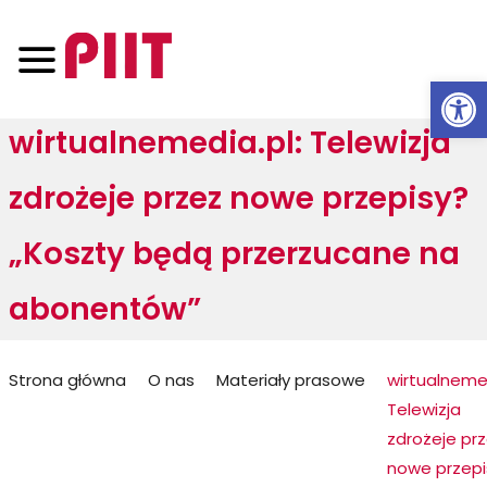
Otwórz 
wirtualnemedia.pl: Telewizja
zdrożeje przez nowe przepisy?
„Koszty będą przerzucane na
abonentów”
Jesteś
Strona główna
O nas
Materiały prasowe
wirtualnemed
Telewizja
tutaj:
zdrożeje pr
nowe przepi