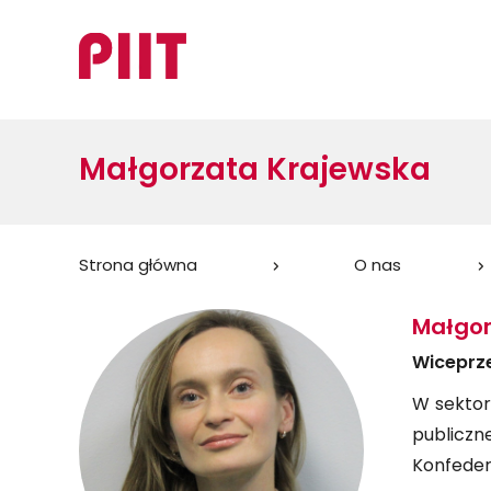
Małgorzata Krajewska
Jesteś
Strona główna
O nas
tutaj:
Małgor
Wiceprz
W sektor
publiczn
Konfedera