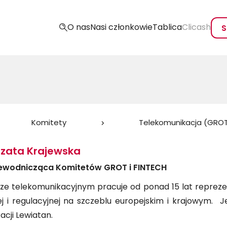
O nas
Nasi członkowie
Tablica
Clicash
S
Komitety
Telekomunikacja (GRO
zata Krajewska
ewodnicząca Komitetów GROT i FINTECH
ze telekomunikacyjnym pracuje od ponad 15 lat repreze
ej i regulacyjnej na szczeblu europejskim i krajowym. Je
cji Lewiatan.