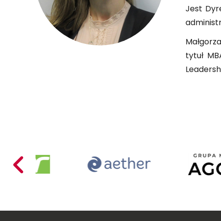
Jest Dyr
administr
Małgorza
tytuł MB
Leadersh
Acer
Aether
Poland
Mariusz
Busiło