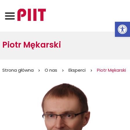
Otwórz 
Piotr Mękarski
Jesteś
Strona główna
O nas
Eksperci
Piotr Mękarski
tutaj: