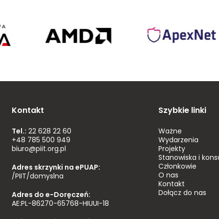
SOC,
pentesty
a
AMD
ApexNet
i
Poland
bezpieczeństwo
agentów”
Kontakt
Szybkie linki
Tel.:
22 628 22 60
Ważne
+48 785 500 949
Wydarzenia
biuro@piit.org.pl
Projekty
Stanowiska i kons
Członkowie
Adres skrzynki na ePUAP:
O nas
/PIIT/domyslna
Kontakt
Dołącz do nas
Adres do e-Doręczeń:
AE:PL-86270-65768-HIUUI-18