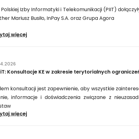
odpowiedzialnością
Polskiej Izby Informatyki i Telekomunikacji (PIIT) dołączy
her Mariusz Busiło, InPay S.A. oraz Grupa Agora
PIIT:
ytaj więcej
Nowi
członkowie
Polskiej
04.2026
Izby
iT: Konsultacje KE w zakresie terytorialnych ogranicz
Informatyki
i
lem konsultacji jest zapewnienie, aby wszystkie zainter
Telekomunikacji
inie, informacje i doświadczenia związane z nieuzasad
staw
MRiT:
ytaj więcej
Konsultacje
KE