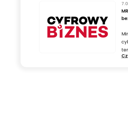
7.
MR
be
Mi
cy
te
Cz