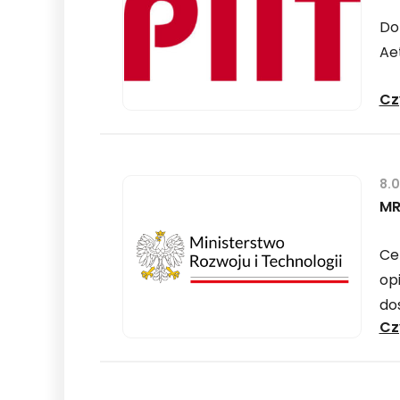
Do 
Aet
Cz
8.
MR
Ce
op
do
Cz