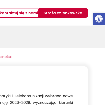
Otwórz 
kontaktuj się z nami
Strefa członkowska
alności
ormatyki i Telekomunikacji wybrano nowe
cję 2026–2029, wyznaczając kierunki