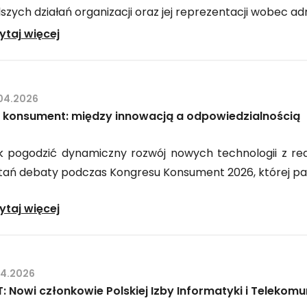
szych działań organizacji oraz jej reprezentacji wobec adm
PIIT:
ytaj więcej
Wybrano
prezydium
Rady
.04.2026
i
 i konsument: między innowacją a odpowiedzialnością
Wiceprezesów
Zarządu
k pogodzić dynamiczny rozwój nowych technologii z re
tań debaty podczas Kongresu Konsument 2026, której pa
AI
ytaj więcej
i
konsument:
między
04.2026
innowacją
IT: Nowi członkowie Polskiej Izby Informatyki i Telekomu
a