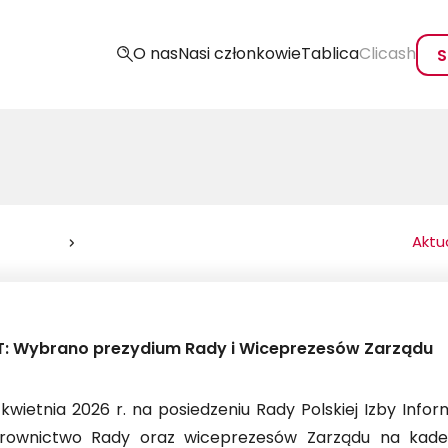
O nas
Nasi członkowie
Tablica
Clicash
S
Aktu
IT: Wybrano prezydium Rady i Wiceprezesów Zarządu
 kwietnia 2026 r. na posiedzeniu Rady Polskiej Izby Inf
erownictwo Rady oraz wiceprezesów Zarządu na kaden