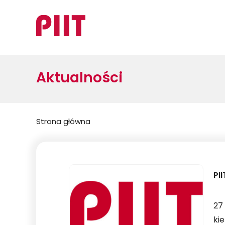
Aktualności
Jesteś
Strona główna
tutaj:
PI
27
ki