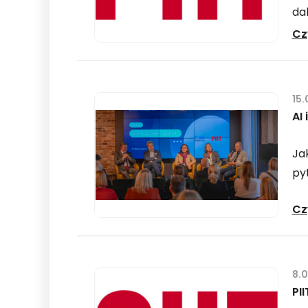
dal
Cz
15
AI
Ja
py
Cz
8.
PI