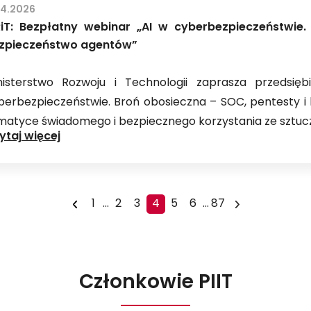
w
04.2026
zakresie
iT: Bezpłatny webinar „AI w cyberbezpieczeństwie.
terytorialnych
zpieczeństwo agentów”
ograniczeń
dostaw
nisterstwo Rozwoju i Technologii zaprasza przedsi
berbezpieczeństwie. Broń obosieczna – SOC, pentesty 
matyce świadomego i bezpiecznego korzystania ze sztuczn
MRiT:
ytaj więcej
Bezpłatny
webinar
„AI
1
...
2
3
4
5
6
...
87
w
cyberbezpieczeństwie.
Broń
obosieczna
Członkowie PIIT
–