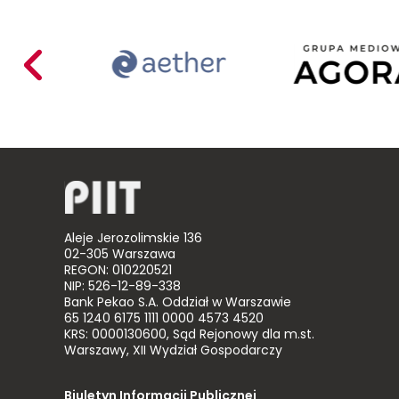
Acer
Aether
Agor
Poland
Mariusz
Busiło
Aleje Jerozolimskie 136
02-305 Warszawa
REGON: 010220521
NIP: 526-12-89-338
Bank Pekao S.A. Oddział w Warszawie
65 1240 6175 1111 0000 4573 4520
KRS: 0000130600, Sąd Rejonowy dla m.st.
Warszawy, XII Wydział Gospodarczy
Biuletyn Informacji Publicznej