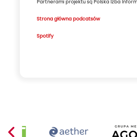
Partnerami projektu są Polska Izba Inform
Strona główna podcatsów
Spotify
Acer
Aether
Poland
Mariusz
Busiło