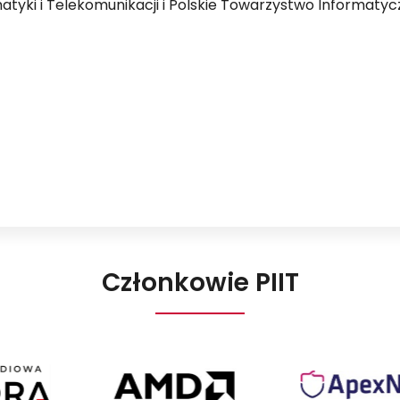
atyki i Telekomunikacji i Polskie Towarzystwo Informatyc
Członkowie PIIT
Agora
AMD
Apex
Poland