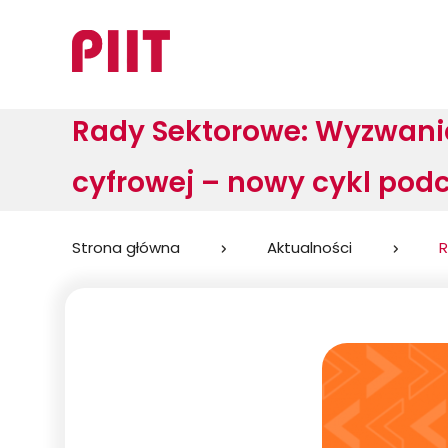
Rady Sektorowe: Wyzwania 
cyfrowej – nowy cykl pod
Jesteś
Strona główna
Aktualności
R
tutaj: