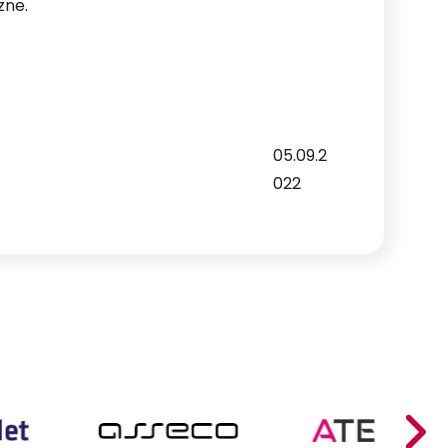
zne.
05.09.2
022
Net