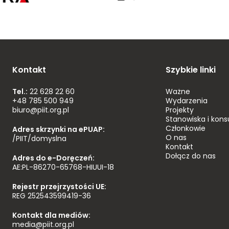
Kontakt
Szybkie linki
Tel.:
22 628 22 60
Ważne
+48 785 500 949
Wydarzenia
biuro@piit.org.pl
Projekty
Stanowiska i kons
Członkowie
Adres skrzynki na ePUAP:
O nas
/PIIT/domyslna
Kontakt
Dołącz do nas
Adres do e-Doręczeń:
AE:PL-86270-65768-HIUUI-18
Rejestr przejrzystości UE:
REG 252543599419-36
Kontakt dla mediów:
media@piit.org.pl