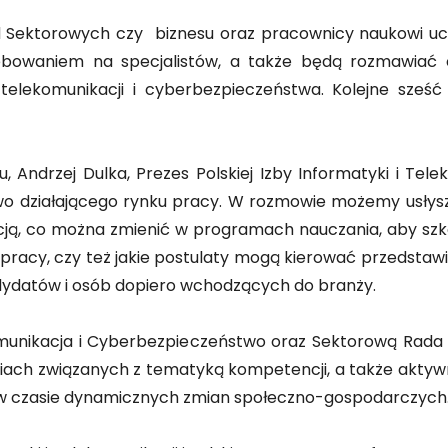
 Rad Sektorowych czy biznesu oraz pracownicy naukowi u
ebowaniem na specjalistów, a także będą rozmawiać o
telekomunikacji i cyberbezpieczeństwa. Kolejne sześć
 Andrzej Dulka, Prezes Polskiej Izby Informatyki i Te
owo działającego rynku pracy. W rozmowie możemy usłys
ją, co można zmienić w programach nauczania, aby szkoł
pracy, czy też jakie postulaty mogą kierować przedstaw
dydatów i osób dopiero wchodzących do branży.
unikacja i Cyberbezpieczeństwo oraz Sektorową Rada 
wzięciach związanych z tematyką kompetencji, a także ak
 w czasie dynamicznych zmian społeczno-gospodarczych