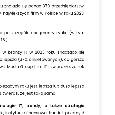
u znalazło się ponad 370 przedsiębiorstw.
0. największych firm w Polsce w roku 2023,
u na poszczególne segmenty rynku (w tym
15.).
je w branży IT w 2023 roku znacząco się
użo lepsza (37% ankietowanych), co gorsza
iz Media Group firm IT stwierdziło, że rok
bieżącym roku jest lepsza lub dużo lepsza
 twierdzi, że jest taka sama.
ologie IT, trendy, a także strategie
anki; instytucje finansowe; handel; przemysł;