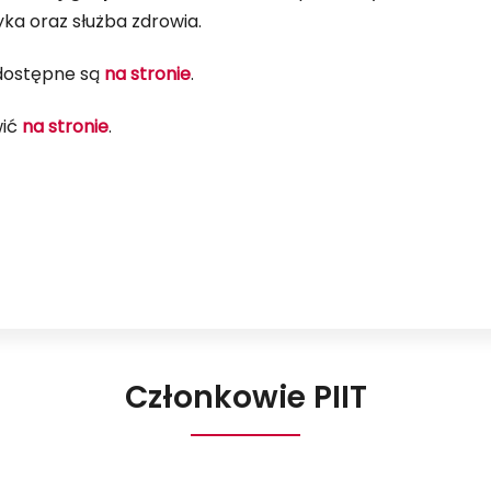
yka oraz służba zdrowia.
 dostępne są
na stronie
.
wić
na stronie
.
Członkowie PIIT