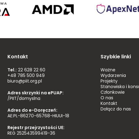
ora
AMD
ApexNet
Poland
Kontakt
Szybkie linki
Tel.:
22 628 22 60
Ważne
+48 785 500 949
Wydarzenia
biuro@piit.org.pl
Projekty
Stanowiska i kons
Członkowie
Adres skrzynki na ePUAP:
O nas
/PIIT/domyslna
Kontakt
Dołącz do nas
Adres do e-Doręczeń:
AE:PL-86270-65768-HIUUI-18
Rejestr przejrzystości UE:
REG 252543599419-36