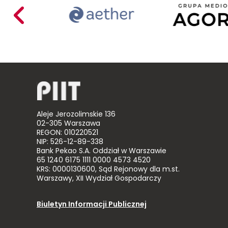
Acer
Aether
Ag
Poland
Mariusz
Busiło
Aleje Jerozolimskie 136
02-305 Warszawa
REGON: 010220521
NIP: 526-12-89-338
Bank Pekao S.A. Oddział w Warszawie
65 1240 6175 1111 0000 4573 4520
KRS: 0000130600, Sąd Rejonowy dla m.st.
Warszawy, XII Wydział Gospodarczy
Biuletyn Informacji Publicznej