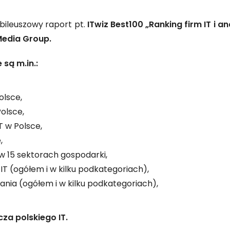
ubileuszowy raport pt.
ITwiz Best100 „Ranking firm IT i a
Media Group.
są m.in.:
olsce,
olsce,
IT w Polsce,
,
w 15 sektorach gospodarki,
 IT (ogółem i w kilku podkategoriach),
ia (ogółem i w kilku podkategoriach),
za polskiego IT.