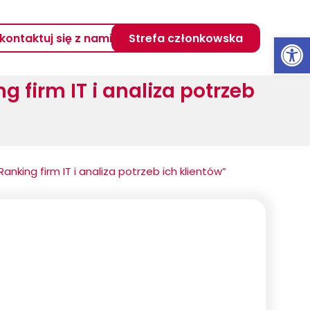
Otwórz 
kontaktuj się z nami
Strefa członkowska
ng firm IT i analiza potrzeb
Ranking firm IT i analiza potrzeb ich klientów”