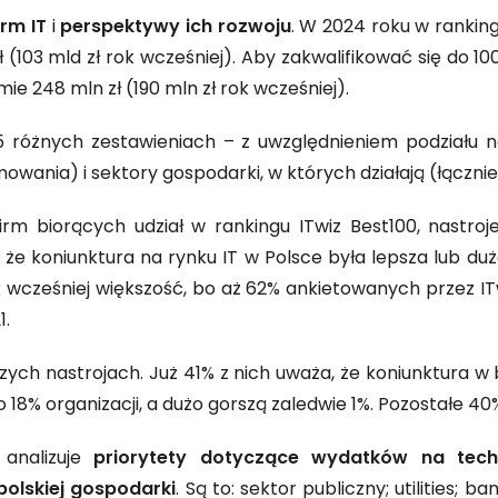
irm IT
i
perspektywy ich rozwoju
. W 2024 roku w ranking
ł (103 mld zł rok wcześniej). Aby zakwalifikować się do 10
e 248 mln zł (190 mln zł rok wcześniej).
55 różnych zestawieniach – z uwzględnieniem podział
owania) i sektory gospodarki, w których działają (łącznie 
irm biorących udział w rankingu ITwiz Best100, nastro
, że koniunktura na rynku IT w Polsce była lepsza lub d
 wcześniej większość, bo aż 62% ankietowanych przez ITw
1.
zych nastrojach. Już 41% z nich uważa, że koniunktura w 
o 18% organizacji, a dużo gorszą zaledwie 1%. Pozostałe 40%
 analizuje
priorytety dotyczące wydatków na techn
olskiej gospodarki
. Są to: sektor publiczny; utilities; b