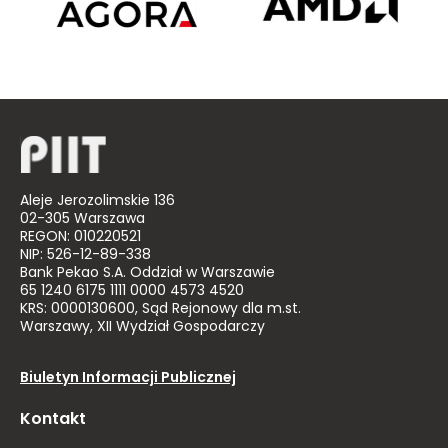
z
Poland
Aleje Jerozolimskie 136
02-305 Warszawa
REGON: 010220521
NIP: 526-12-89-338
Bank Pekao S.A. Oddział w Warszawie
65 1240 6175 1111 0000 4573 4520
KRS: 0000130600, Sąd Rejonowy dla m.st.
Warszawy, XII Wydział Gospodarczy
Biuletyn Informacji Publicznej
Kontakt