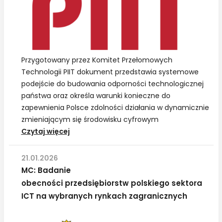
Przygotowany przez Komitet Przełomowych
Technologii PIIT dokument przedstawia systemowe
podejście do budowania odporności technologicznej
państwa oraz określa warunki konieczne do
zapewnienia Polsce zdolności działania w dynamicznie
zmieniającym się środowisku cyfrowym
Raport
Czytaj więcej
PIIT:
Jak
21.01.2026
zbudować
MC: Badanie
strategiczną
obecności przedsiębiorstw polskiego sektora
suwerenność
ICT na wybranych rynkach zagranicznych
technologiczną
w