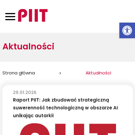
Otwórz 
Aktualności
Jesteś
Strona główna
Aktualności
tutaj:
29.01.2026
Raport PIIT: Jak zbudować strategiczną
suwerenność technologiczną w obszarze AI
unikając autarkii