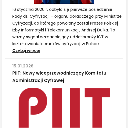
16 stycznia 2026 r. odbyło się pierwsze posiedzenie
Rady ds. Cyfryzacji – organu doradczego przy Ministrze
Cyfryzacji, do którego powołany został Prezes Polskiej
Izby Informatyki i Telekomunikacji, Andrzej Dulka. To
ważny sygnał wzmacniający udział branży ICT w
kształtowaniu kierunków cyfryzacji w Polsce
Andrzej
Czytaj więcej
Dulka,
Prezes PIIT,
15.01.2026
powołany
PIIT: Nowy wiceprzewodniczący Komitetu
do
Administracji Cyfrowej
Rady ds.
Cyfryzacji VI
kadencji