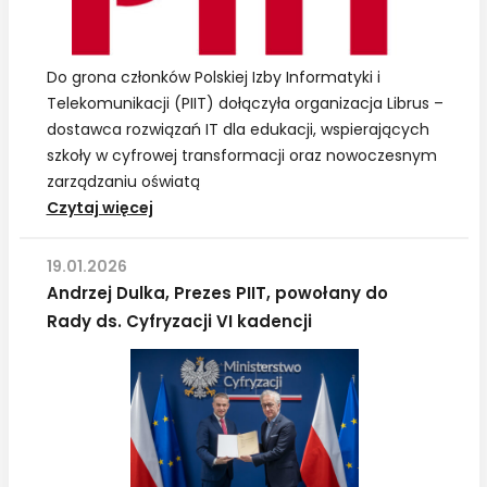
Do grona członków Polskiej Izby Informatyki i
Telekomunikacji (PIIT) dołączyła organizacja Librus –
dostawca rozwiązań IT dla edukacji, wspierających
szkoły w cyfrowej transformacji oraz nowoczesnym
zarządzaniu oświatą
PIIT:
Czytaj więcej
Librus
–
19.01.2026
nowy
Andrzej Dulka, Prezes PIIT, powołany do
członek
Rady ds. Cyfryzacji VI kadencji
Polskiej
Izby
Informatyki
i
Telekomunikacji