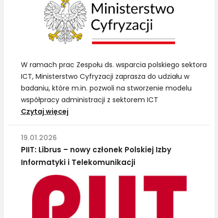
obszarze
AI
unikając
autarkii
W ramach prac Zespołu ds. wsparcia polskiego sektora
ICT, Ministerstwo Cyfryzacji zaprasza do udziału w
badaniu, które m.in. pozwoli na stworzenie modelu
współpracy administracji z sektorem ICT
MC: Badanie
Czytaj więcej
obecności przedsiębiorstw polskiego
sektora
19.01.2026
ICT
PIIT: Librus – nowy członek Polskiej Izby
na
Informatyki i Telekomunikacji
wybranych
rynkach
zagranicznych