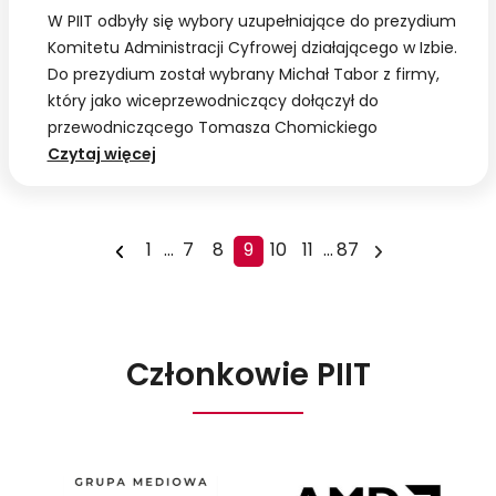
W PIIT odbyły się wybory uzupełniające do prezydium
Komitetu Administracji Cyfrowej działającego w Izbie.
Do prezydium został wybrany Michał Tabor z firmy,
który jako wiceprzewodniczący dołączył do
przewodniczącego Tomasza Chomickiego
PIIT:
Czytaj więcej
Nowy
wiceprzewodniczący
Komitetu
1
...
7
8
9
10
11
...
87
Administracji
Cyfrowej
Członkowie PIIT
Agora
AMD