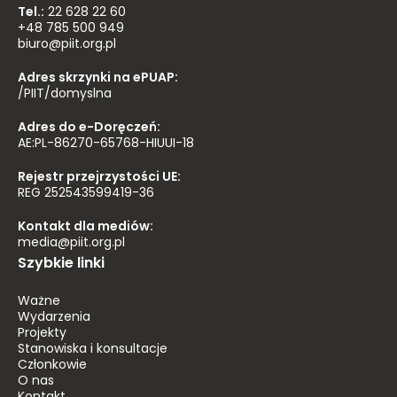
Tel.:
22 628 22 60
+48 785 500 949
biuro@piit.org.pl
Adres skrzynki na ePUAP:
/PIIT/domyslna
Adres do e-Doręczeń:
AE:PL-86270-65768-HIUUI-18
Rejestr przejrzystości UE:
REG 252543599419-36
Kontakt dla mediów:
media@piit.org.pl
Szybkie linki
Ważne
Wydarzenia
Projekty
Stanowiska i konsultacje
Członkowie
O nas